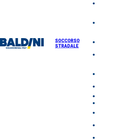
NOLEGGIO M
DI SOLLEVA
MOVIMENTA
MACCHINAR
SOCCORSO
TRASPORTO
STRADALE
SOCCORSO
STRADALE
AUTODEMOLI
VENDITA US
NEWS
DOVE SIAMO
LAVORA CON N
BALDINI ACAD
CONTATTI