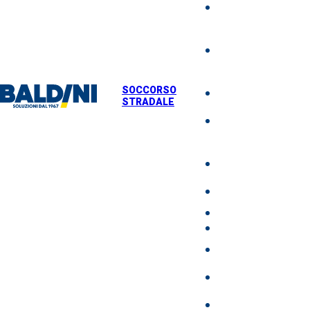
NOLEGGIO M
DI SOLLEVA
MOVIMENTA
MACCHINAR
SOCCORSO
TRASPORTO
STRADALE
SOCCORSO
STRADALE
AUTODEMOLI
VENDITA US
NEWS
DOVE SIAMO
LAVORA CON N
BALDINI ACAD
CONTATTI