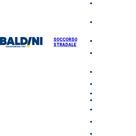
NOLEGGIO M
DI SOLLEVA
MOVIMENTA
MACCHINAR
SOCCORSO
TRASPORTO
STRADALE
SOCCORSO
STRADALE
AUTODEMOLI
VENDITA US
NEWS
DOVE SIAMO
LAVORA CON N
BALDINI ACAD
CONTATTI